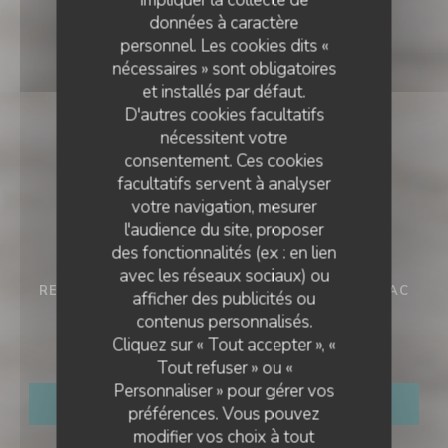
impliquer la collecte de
données à caractère
personnel. Les cookies dits «
nécessaires » sont obligatoires
et installés par défaut.
D'autres cookies facultatifs
nécessitent votre
consentement. Ces cookies
facultatifs servent à analyser
votre navigation, mesurer
l'audience du site, proposer
des fonctionnalités (ex : en lien
avec les réseaux sociaux) ou
RESTAURANT FAMILIAL
•
LA BAULE-ESCOUBLAC
afficher des publicités ou
contenus personnalisés.
Odette à la mer
Cliquez sur « Tout accepter », «
Tout refuser » ou «
Personnaliser » pour gérer vos
RÉSERVER
préférences. Vous pouvez
modifier vos choix à tout